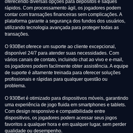
oferecendo diversas opções para depósitos e saques
rápidos. Com processamento ágil, os jogadores podem
contar com transações financeiras sem complicações. A
plataforma garante a segurança dos fundos dos usuários,
utilizando tecnologia avançada para proteger todas as
transações.
O 930Bet oferece um suporte ao cliente excepcional,
disponível 24/7 para atender suas necessidades. Com
vários canais de contato, incluindo chat ao vivo e e-mail,
os jogadores podem facilmente obter assistência. A equipe
de suporte é altamente treinada para oferecer soluções
profissionais e rápidas para qualquer questão ou
problema.
O 930Bet é otimizado para dispositivos móveis, garantindo
uma experiência de jogo fluida em smartphones e tablets.
Com design responsivo e compatibilidade entre
dispositivos, os jogadores podem acessar seus jogos
favoritos a qualquer hora e em qualquer lugar, sem perder
qualidade ou desempenho.