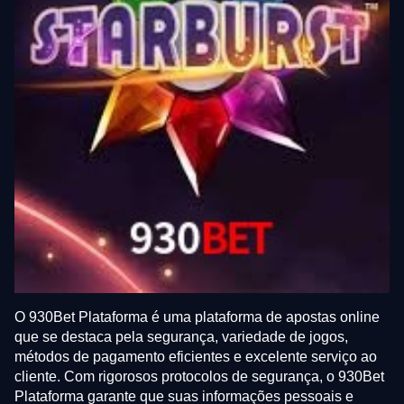
O 930Bet Plataforma é uma plataforma de apostas online
que se destaca pela segurança, variedade de jogos,
métodos de pagamento eficientes e excelente serviço ao
cliente. Com rigorosos protocolos de segurança, o 930Bet
Plataforma garante que suas informações pessoais e