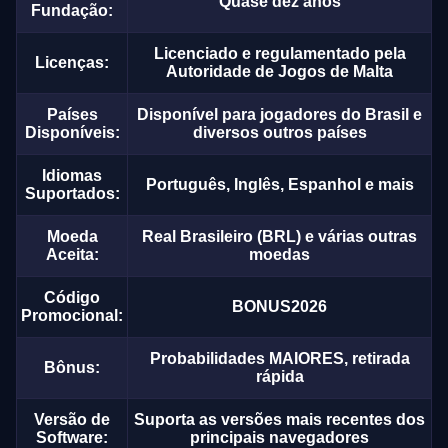
Quase dez anos
Fundação:
Licenciado e regulamentado pela
Licenças:
Autoridade de Jogos de Malta
Países
Disponível para jogadores do Brasil e
Disponíveis:
diversos outros países
Idiomas
Português, Inglês, Espanhol e mais
Suportados:
Moeda
Real Brasileiro (BRL) e várias outras
Aceita:
moedas
Código
BONUS2026
Promocional:
Probabilidades MAIORES, retirada
Bônus:
rápida
Versão de
Suporta as versões mais recentes dos
Software:
principais navegadores