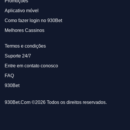
Promoções
Aplicativo móvel
Como fazer login no 930Bet
Melhores Cassinos
Termos e condições
Suporte 24/7
Entre em contato conosco
FAQ
930Bet
930Bet.Com ©2026 Todos os direitos reservados.