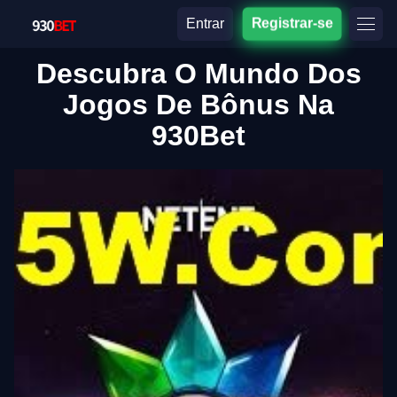
Entrar
Registrar-se
Descubra O Mundo Dos
Jogos De Bônus Na
930Bet