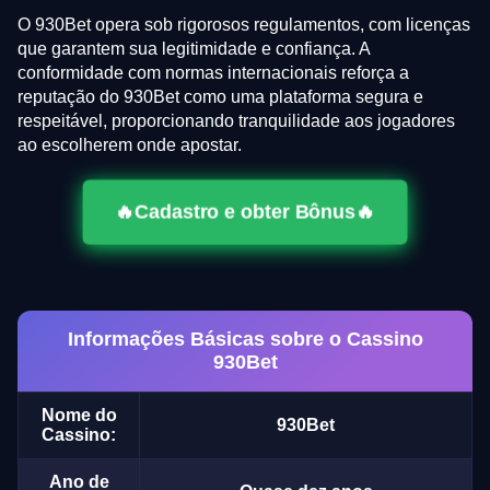
O 930Bet opera sob rigorosos regulamentos, com licenças
que garantem sua legitimidade e confiança. A
conformidade com normas internacionais reforça a
reputação do 930Bet como uma plataforma segura e
respeitável, proporcionando tranquilidade aos jogadores
ao escolherem onde apostar.
🔥Cadastro e obter Bônus🔥
Informações Básicas sobre o Cassino
930Bet
Nome do
930Bet
Cassino:
Ano de