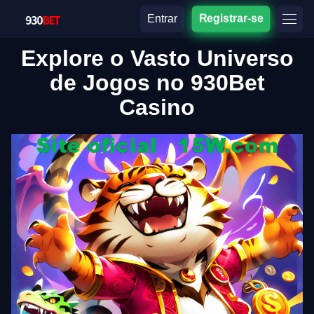
Entrar
Registrar-se
Explore o Vasto Universo
de Jogos no 930Bet
Casino