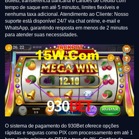
Boleto, transferência bancária e cartões de crédito com
tempo de saque em até 5 minutos, limites flexíveis e
nenhuma taxa adicional. Atendimento ao Cliente: Nosso
suporte está disponível 24/7 via chat online, e-mail e
WhatsApp, garantindo resposta em menos de 2 minutos
para atender suas necessidades.
O sistema de pagamento do 930Bet oferece opções
rápidas e seguras como PIX com processamento em até 1