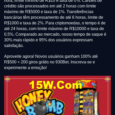
hora, limite mínimo de R$10 e taxa de 0%. Cartões de
crédito são processados em até 2 horas com limite
máximo de R$5000 e taxa de 1%. Transferências
bancárias têm processamento de até 6 horas, limite de
R$1000 e taxa de 2%. Para criptomoedas, o tempo é de
até 24 horas, com limite máximo de R$10000 e taxa de
0,5%. Comparado ao mercado, nosso tempo de saque é
30% mais rápido e 95% dos usuários expressam
satisfação.
Aproveite agora! Novos usuários ganham 100% até
R$500 + 200 giros grátis no 930Bet. Inscreva-se e
experimente a emoção!