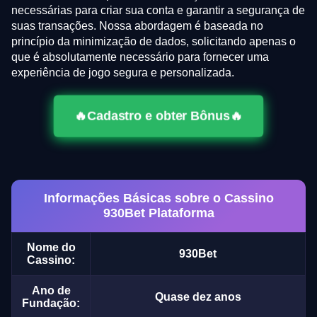
necessárias para criar sua conta e garantir a segurança de
suas transações. Nossa abordagem é baseada no
princípio da minimização de dados, solicitando apenas o
que é absolutamente necessário para fornecer uma
experiência de jogo segura e personalizada.
🔥Cadastro e obter Bônus🔥
Informações Básicas sobre o Cassino
930Bet Plataforma
Nome do
930Bet
Cassino:
Ano de
Quase dez anos
Fundação: