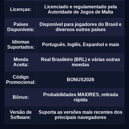
Licenciado e regulamentado pela
Licenças:
Autoridade de Jogos de Malta
Países
Disponível para jogadores do Brasil e
Disponíveis:
diversos outros países
Idiomas
Português, Inglês, Espanhol e mais
Suportados:
Moeda
Real Brasileiro (BRL) e várias outras
Aceita:
moedas
Código
BONUS2026
Promocional:
Probabilidades MAIORES, retirada
Bônus:
rápida
Versão de
Suporta as versões mais recentes dos
Software:
principais navegadores