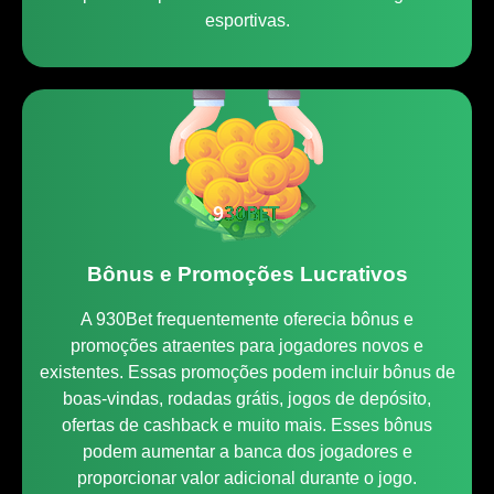
esportivas.
Bônus e Promoções Lucrativos
A 930Bet frequentemente oferecia bônus e
promoções atraentes para jogadores novos e
existentes. Essas promoções podem incluir bônus de
boas-vindas, rodadas grátis, jogos de depósito,
ofertas de cashback e muito mais. Esses bônus
podem aumentar a banca dos jogadores e
proporcionar valor adicional durante o jogo.