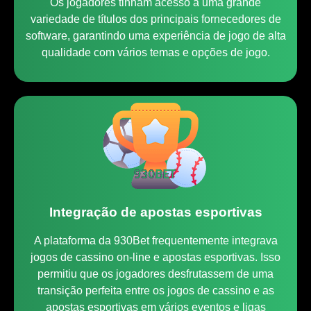
Os jogadores tinham acesso a uma grande
variedade de títulos dos principais fornecedores de
software, garantindo uma experiência de jogo de alta
qualidade com vários temas e opções de jogo.
Integração de apostas esportivas
A plataforma da 930Bet frequentemente integrava
jogos de cassino on-line e apostas esportivas. Isso
permitiu que os jogadores desfrutassem de uma
transição perfeita entre os jogos de cassino e as
apostas esportivas em vários eventos e ligas