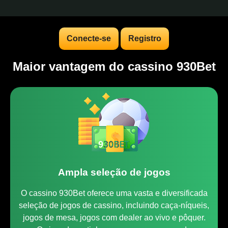
Conecte-se
Registro
Maior vantagem do cassino 930Bet
Ampla seleção de jogos
O cassino 930Bet oferece uma vasta e diversificada
seleção de jogos de cassino, incluindo caça-níqueis,
jogos de mesa, jogos com dealer ao vivo e pôquer.