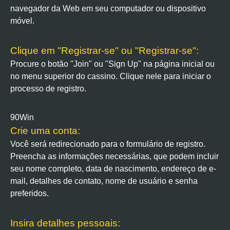
navegador da Web em seu computador ou dispositivo
móvel.
Clique em "Registrar-se" ou "Registrar-se":
Procure o botão "Join" ou "Sign Up" na página inicial ou
no menu superior do cassino. Clique nele para iniciar o
processo de registro.
90Win
Crie uma conta:
Você será redirecionado para o formulário de registro.
Preencha as informações necessárias, que podem incluir
seu nome completo, data de nascimento, endereço de e-
mail, detalhes de contato, nome de usuário e senha
preferidos.
Insira detalhes pessoais: