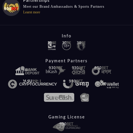
Partnerships
Meet our Brand Ambassadors & Sports Partners
Learnt more
Info
Payment Partners
Gaming License