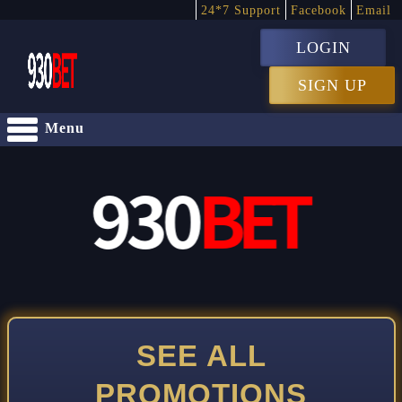
24*7 Support
Facebook
Email
LOGIN
SIGN UP
Menu
SEE ALL
PROMOTIONS