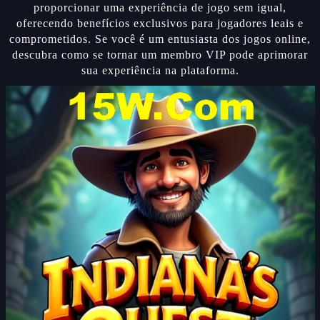
proporcionar uma experiência de jogo sem igual,
oferecendo benefícios exclusivos para jogadores leais e
comprometidos. Se você é um entusiasta dos jogos online,
descubra como se tornar um membro VIP pode aprimorar
sua experiência na plataforma.