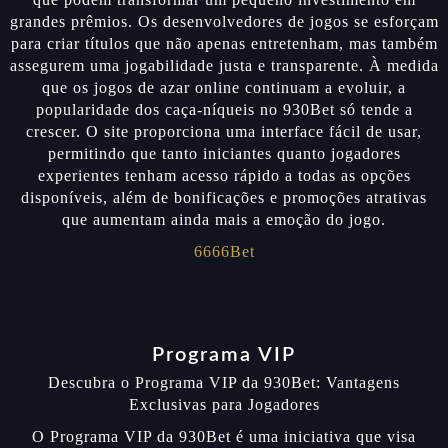
grandes prêmios. Os desenvolvedores de jogos se esforçam
para criar títulos que não apenas entretenham, mas também
assegurem uma jogabilidade justa e transparente. À medida
que os jogos de azar online continuam a evoluir, a
popularidade dos caça-níqueis no 930Bet só tende a
crescer. O site proporciona uma interface fácil de usar,
permitindo que tanto iniciantes quanto jogadores
experientes tenham acesso rápido a todas as opções
disponíveis, além de bonificações e promoções atrativas
que aumentam ainda mais a emoção do jogo.
6666Bet
Programa VIP
Descubra o Programa VIP da 930Bet: Vantagens
Exclusivas para Jogadores
O Programa VIP da 930Bet é uma iniciativa que visa