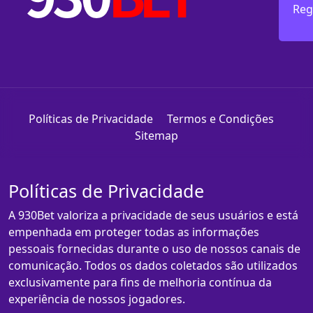
Reg
Políticas de Privacidade
Termos e Condições
Sitemap
Políticas de Privacidade
A 930Bet valoriza a privacidade de seus usuários e está
empenhada em proteger todas as informações
pessoais fornecidas durante o uso de nossos canais de
comunicação. Todos os dados coletados são utilizados
exclusivamente para fins de melhoria contínua da
experiência de nossos jogadores.