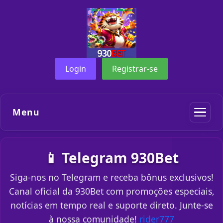
Login
Registrar-se
Menu
📱 Telegram 930Bet
Siga-nos no Telegram e receba bônus exclusivos!
Canal oficial da 930Bet com promoções especiais,
notícias em tempo real e suporte direto. Junte-se
à nossa comunidade!
rider777