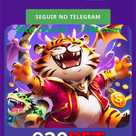
SEGUIR NO TELEGRAM