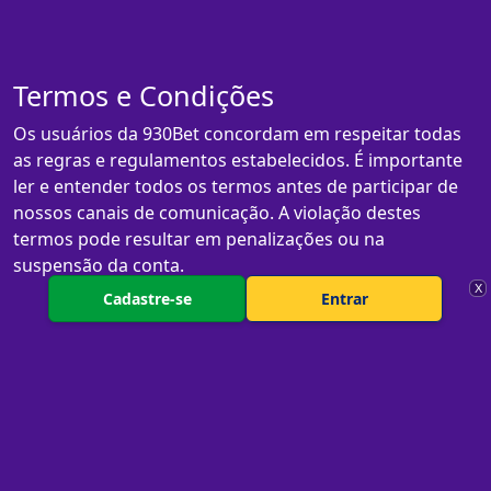
Termos e Condições
Os usuários da 930Bet concordam em respeitar todas
as regras e regulamentos estabelecidos. É importante
ler e entender todos os termos antes de participar de
nossos canais de comunicação. A violação destes
termos pode resultar em penalizações ou na
suspensão da conta.
X
Cadastre-se
Entrar