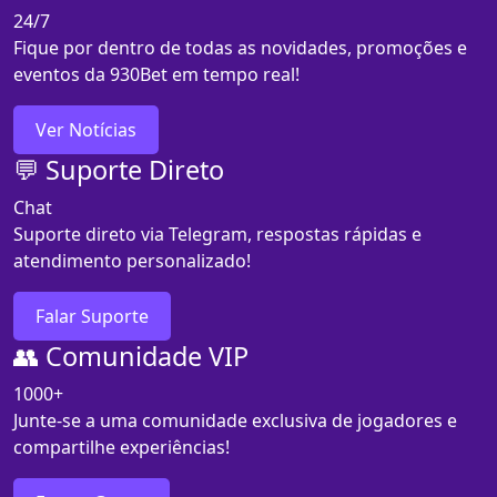
24/7
Fique por dentro de todas as novidades, promoções e
eventos da 930Bet em tempo real!
Ver Notícias
💬 Suporte Direto
Chat
Suporte direto via Telegram, respostas rápidas e
atendimento personalizado!
Falar Suporte
👥 Comunidade VIP
1000+
Junte-se a uma comunidade exclusiva de jogadores e
compartilhe experiências!